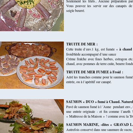
Seulement les filets.. Aucune préparation part
Vous pouvez les servir sur des canapés de
seigle beurré.
TRUITE DE MER :
Cette truite d´env.1 kg, est fumée «
à chaud
froid/tiède accompagné d´une sauce
Crème fraîche avec fines herbes, estragon et
chaud, avec pommes de terre cuite, beurre fondu
TRUITE DE MER FUMEE à Froid :
Aéré les tranches comme pour le saumon fumé e
entrée, ou à l´apéritif sur canapé.
SAUMON « DUO » fumé à Chaud. Naturel e
Pavé de saumon fumé à l ´Aune pendant env., 6
une entrée originale - et fin comme l´aneth
« Maîtresse de la Maison » ! comme avec la Tr
SAUMON MARINE, -dites « GRAVAD L
Autrefois conservé dans une saumure de sucre, s