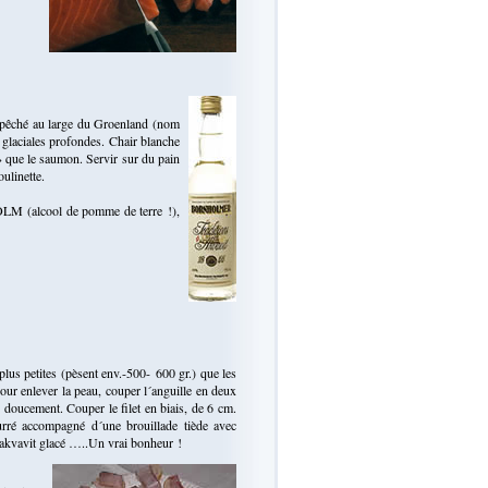
r pêché au large du Groenland (nom
 glaciales profondes. Chair blanche
» que le saumon. Servir sur du pain
oulinette.
LM (alcool de pomme de terre !),
lus petites (pèsent env.-500- 600 gr.) que les
Pour enlever la peau, couper l´anguille en deux
au doucement. Couper le filet en biais, de 6 cm.
eurré accompagné d´une brouillade tiède avec
 akvavit glacé …..Un vrai bonheur !