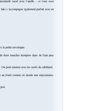
outarde sucré avec l´aneth. – si vous osez
ad laks s´accompagne également parfait avec un
e la petite enveloppe.
 de deux tranches trempées dans de l'eau puis
 On peut remixer avec les oeufs de cabillaud.
olive au fouet comme on monte une mayonnaise.
 peu.