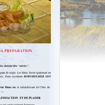
SA PREPARATION
hes doivent être "aérées".
 pain de seigle. Les blinis feront également un
eux, d'une excellente
BORNHOLMER 1855
vin blanc sec
et rafraîchissant tel Côtes du
t
…
ISFACTION ET DE PLAISIR
t, ce qui serait vraiment dommage…