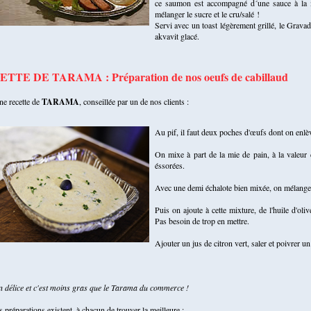
ce saumon est accompagné d´une sauce à la m
mélanger le sucre et le cru/salé !
Servi avec un toast légèrement grillé, le Grav
akvavit glacé.
TTE DE TARAMA : Préparation de nos oeufs de cabillaud
ne recette de
TARAMA
, conseillée par un de nos clients :
Au pif, il faut deux poches d'œufs dont on enlèv
On mixe à part de la mie de pain, à la valeur
éssorées.
Avec une demi échalote bien mixée, on mélange.
Puis on ajoute à cette mixture, de l'huile d'
Pas besoin de trop en mettre.
Ajouter un jus de citron vert, saler et poivrer un
n délice et c'est moins gras que le Tarama du commerce !
s préparations existent, à chacun de trouver la meilleure :