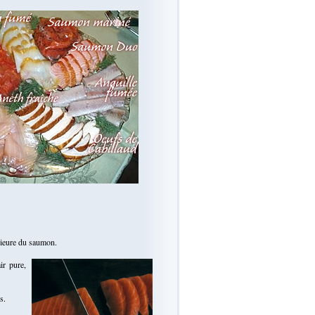
érieure du saumon.
ir pure,
s.