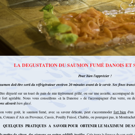
LA DEGUSTATION DU SAUMON FUMÉ DANOIS ET 
Pour bien l'apprécier !
aumon doit être sorti du réfrigérateur environ 20 minutes avant de le servir. Ses fines tranc
 être dégusté sur un toast de pain de mie légèrement grillé, ou sur une assiette, accompagné de
e fort agréable. Nous vous conseillons «à la Danoise » de l'accompagner d'un verre, ou d
ons akvavit
bien glacé.
lon votre goût, le saumon fumé, avec sa saveur délicate, peut s'accommoder
fort bien
d'un
, Coteaux d´Aix en Provence, Cassis, Pouilly Fuissé, Chablis, ou pourquoi pas, le Montrache
QUELQUES PRATIQUES A SAVOIR POUR OBTENIR LE MAXIMUM DE SAT
de mettre du citron,
des oignons ou autres additifs inutiles
. Cela tuera la finesse de son goû