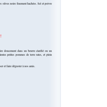
s olives noire finement hachées. Sel et poivre
!
frire doucement dans un beurre clarifié ou un
llentes petites pommes de terre rates, et plein
ser et faire déguster à nos amis.