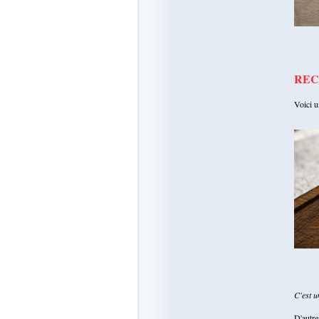
RECE
Voici u
C'est u
D'autre