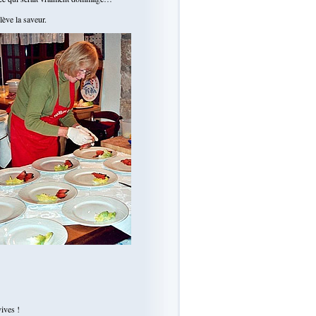
lève la saveur.
vives !