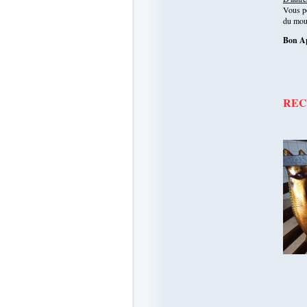
Vous po
du mou
Bon Ap
RECE