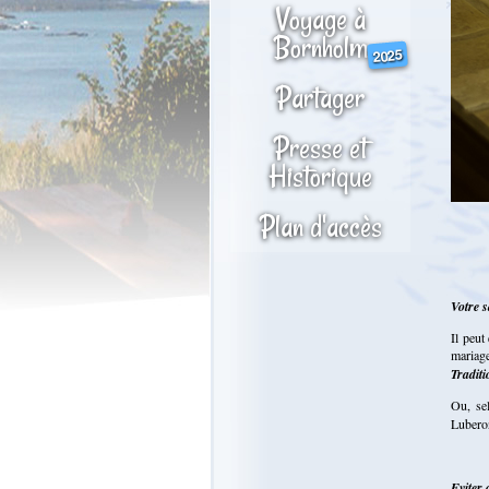
Voyage à
Bornholm
2025
Partager
Presse et
Historique
Plan d'accès
Votre s
Il peut
mariag
Traditi
Ou, se
Luberon
Eviter 