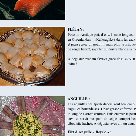
FLÉTAN :
Poisson Arctique plat, d´env. 1 m de longueu
en Groenlandais : «Kalleraglik») dans les eaux
et grasse avec un goût fin, mais plus «rustique
de seigle beurré, rajouter du poivre blanc a la m
A déguster avec un akvavit glacé de BORNHO
extra !
ANGUILLE :
Les anguilles des fjords danois sont beaucoup p
anguilles hollandaises. Chair grasse et ferme. 
le long de l´arrête centrale. Puis enlever la pe
env., et servir sur pain de seigle complet b
ciboulette hachée. A déguster avec un, ou deux
Filet d´Anguille « Royale » :