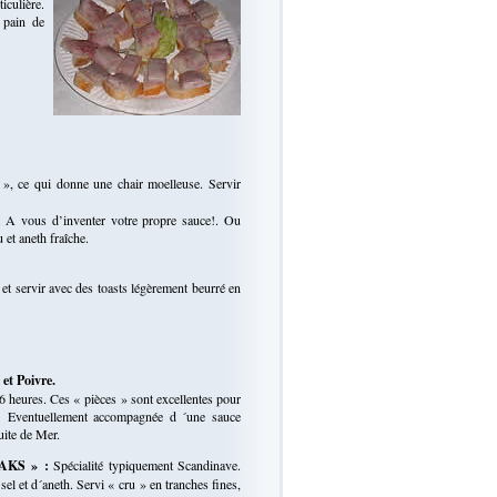
iculière.
 pain de
», ce qui donne une chair moelleuse. Servir
c. A vous d’inventer votre propre sauce!. Ou
 et aneth fraîche.
t servir avec des toasts légèrement beurré en
t Poivre.
 heures. Ces « pièces » sont excellentes pour
 ! Eventuellement accompagnée d ´une sauce
uite de Mer.
AKS » :
Spécialité typiquement Scandinave.
el et d´aneth. Servi « cru » en tranches fines,